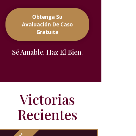
Obtenga Su
Avaluación De Caso
Gratuita
Sé Amable. Haz El Bien.
Victorias
Recientes