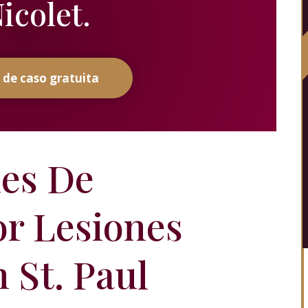
icolet.
 de caso gratuita
es De
or Lesiones
 St. Paul