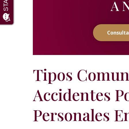
A N
Consulta
Tipos Comun
Accidentes P
Personales En