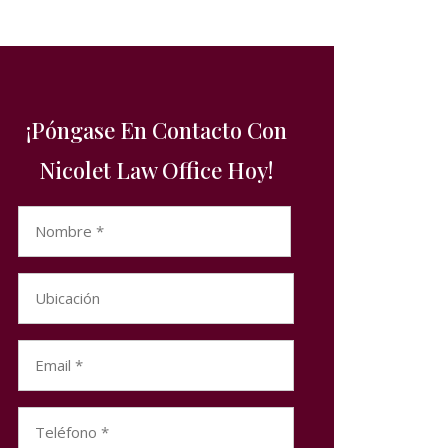
¡Póngase En Contacto Con
Nicolet Law Office Hoy!
Name
(Required)
First
Untitled
Email
(Required)
Phone
(Required)