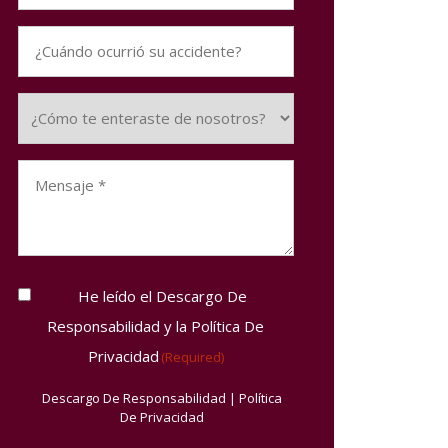
¿Cuándo
ocurrió
su
How
accidente?
did
you
Message
hear
(Required)
about
us?
(Required)
Consent
He leído el Descargo De
(Required)
Responsabilidad y la Política De
Privacidad
(Required)
Descargo De Responsabilidad
|
Política
De Privacidad